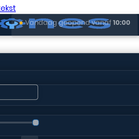
ekst
●
Vandaag geopend vanaf
10:00