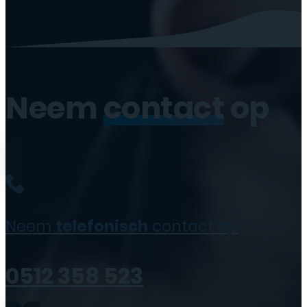
Neem
contact
op
Neem
telefonisch
contact op
0512 358 523