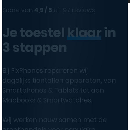
Score van
4,9 / 5
uit
97 reviews
Je toestel
klaar
in
3 stappen
Bij FixPhones repareren wij
dagelijks tientallen apparaten, van
Smartphones & Tablets tot aan
Macbooks & Smartwatches.
Wij werken nauw samen met de
groothandels voor populaire