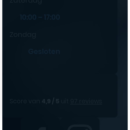
Zaterdag
10:00 – 17:00
Zondag
Gesloten
Score van
4,9 / 5
uit
97 reviews