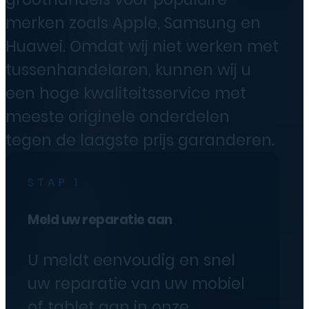
merken zoals Apple, Samsung en
Huawei. Omdat wij niet werken met
tussenhandelaren, kunnen wij u
een hoge kwaliteitsservice met
meeste originele onderdelen
tegen de laagste prijs garanderen.
STAP 1
Meld uw reparatie aan
U meldt eenvoudig en snel
uw reparatie van uw mobiel
of tablet aan in onze