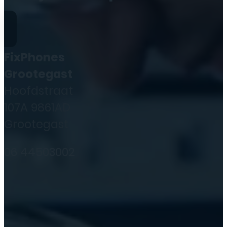
FixPhones
Grootegast
Hoofdstraat
107A 9861AD
Grootegast
06 44503002