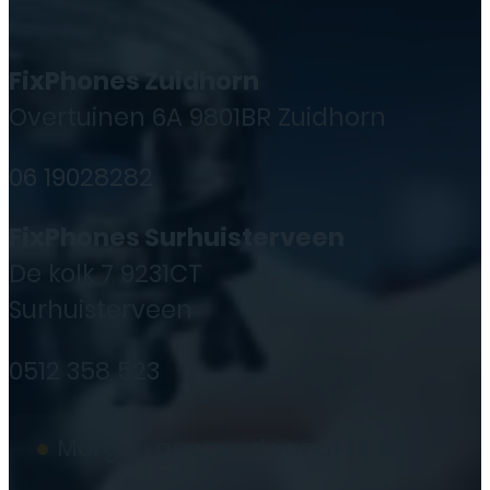
FixPhones Zuidhorn
Overtuinen 6A 9801BR Zuidhorn
06 19028282
FixPhones Surhuisterveen
De kolk 7 9231CT
Surhuisterveen
0512 358 523
●
Morgen geopend vanaf
10:00