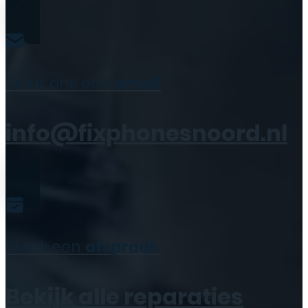
Stuur ons een
email
info@fixphonesnoord.nl
Maak een
afspraak
Bekijk alle reparaties