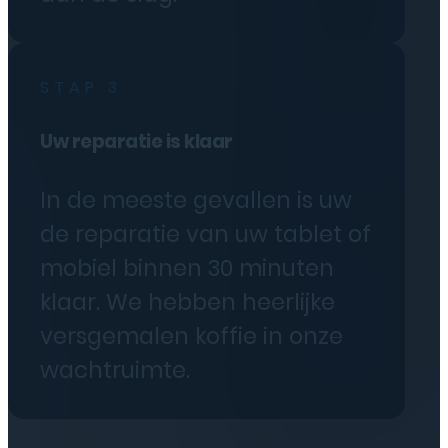
STAP 3
Uw reparatie is klaar
In de meeste gevallen is uw
de reparatie van uw tablet of
mobiel binnen 30 minuten
klaar. We hebben heerlijke
versgemalen koffie in onze
wachtruimte.