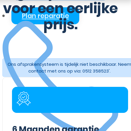
voor een eerlijke
Plan reparatie
prijs.
Ons afsprakensysteem is tijdelijk niet beschikbaar. Nee
contact met ons op via: 0512 358523'.
6
Maanden garantie