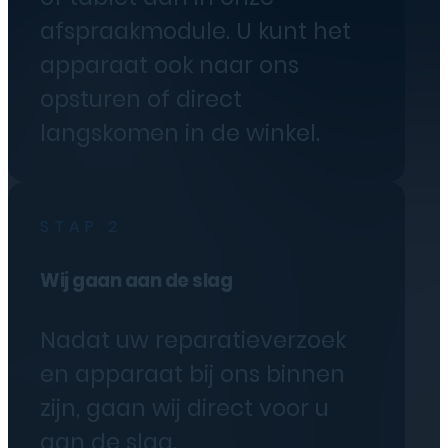
afspraakmodule. U kunt het
apparaat ook naar ons
opsturen of direct
langskomen in de winkel.
STAP 2
Wij gaan aan de slag
Nadat uw reparatieverzoek
en apparaat bij ons binnen
zijn, gaan wij direct voor u
aan de slag.