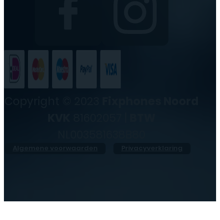
Copyright © 2023
Fixphones Noord
KVK
81602057 |
BTW
NL003581638B80
Algemene voorwaarden
Privacyverklaring
●
Morgen geopend vanaf
10:00