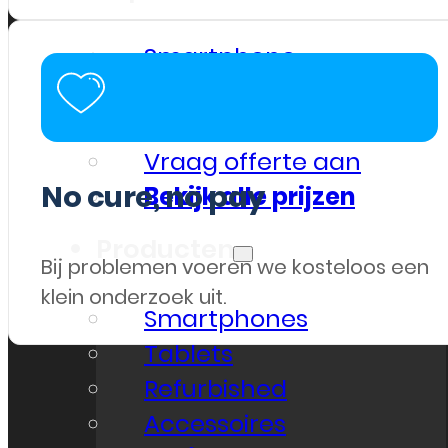
Smartphone
Tablet
Overig
Vraag offerte aan
No cure, no pay
Bekijk alle prijzen
Producten
Bij problemen voeren we kosteloos een
klein onderzoek uit.
Smartphones
Tablets
Refurbished
Accessoires