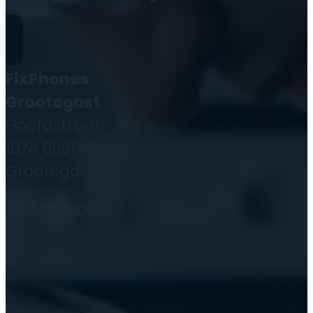
FixPhones
Grootegast
Hoofdstraat
107A 9861AD
Grootegast
06 44503002