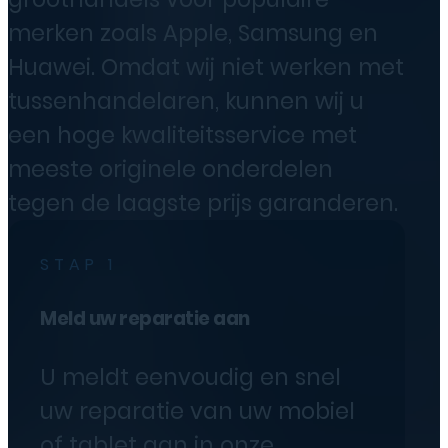
merken zoals Apple, Samsung en
Huawei. Omdat wij niet werken met
tussenhandelaren, kunnen wij u
een hoge kwaliteitsservice met
meeste originele onderdelen
tegen de laagste prijs garanderen.
STAP 1
Meld uw reparatie aan
U meldt eenvoudig en snel
uw reparatie van uw mobiel
of tablet aan in onze