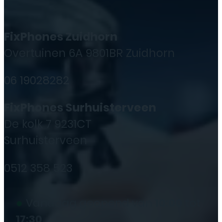
FixPhones Zuidhorn
Overtuinen 6A 9801BR Zuidhorn
06 19028282
FixPhones Surhuisterveen
De kolk 7 9231CT
Surhuisterveen
0512 358 523
●
Vandaag geopend van
10:00
tot
17:30