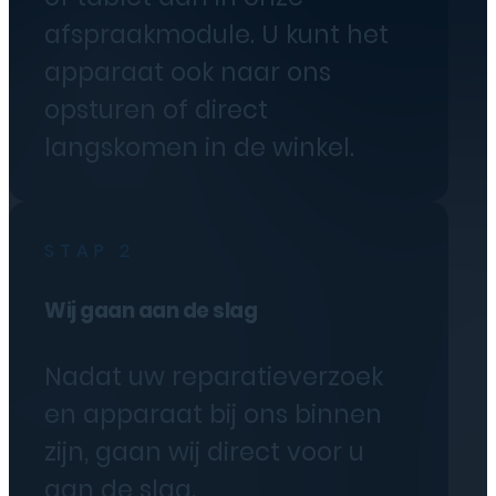
afspraakmodule. U kunt het
apparaat ook naar ons
opsturen of direct
langskomen in de winkel.
STAP 2
Wij gaan aan de slag
Nadat uw reparatieverzoek
en apparaat bij ons binnen
zijn, gaan wij direct voor u
aan de slag.