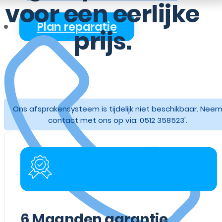
voor een eerlijke
Plan reparatie
prijs.
Ons afsprakensysteem is tijdelijk niet beschikbaar. Nee
contact met ons op via: 0512 358523'.
6
Maanden garantie