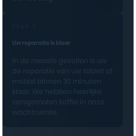
STAP 3
Uw reparatie is klaar
In de meeste gevallen is uw
de reparatie van uw tablet of
mobiel binnen 30 minuten
klaar. We hebben heerlijke
versgemalen koffie in onze
wachtruimte.