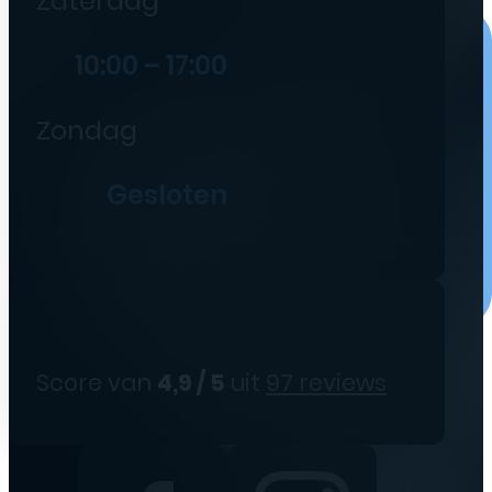
Zaterdag
10:00 – 17:00
Zondag
Gesloten
Score van
4,9 / 5
uit
97 reviews