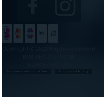
Copyright © 2023
Fixphones Noord
KVK
81602057 |
BTW
NL003581638B80
Algemene voorwaarden
Privacyverklaring
●
Vandaag geopend van
10:00
tot
17:30