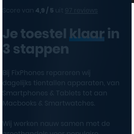
Score van
4,9 / 5
uit
97 reviews
Je toestel
klaar
in
3 stappen
Bij FixPhones repareren wij
dagelijks tientallen apparaten, van
Smartphones & Tablets tot aan
Macbooks & Smartwatches.
Wij werken nauw samen met de
groothandels voor populaire