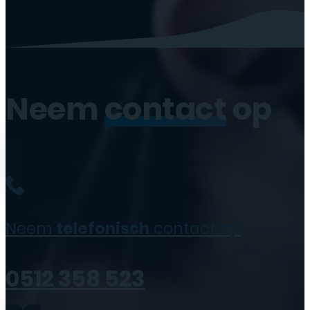
Neem
contact
op
Neem
telefonisch
contact op
0512 358 523