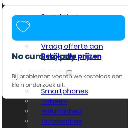
Smartphone
Tablet
Overig
Vraag offerte aan
No cure, no pay
Bekijk alle prijzen
Producten
Bij problemen voeren we kosteloos een
klein onderzoek uit.
Smartphones
Tablets
Refurbished
Accessoires