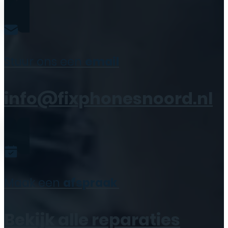
Stuur ons een
email
info@fixphonesnoord.nl
Maak een
afspraak
Bekijk alle reparaties