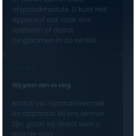
afspraakmodule. U kunt het
apparaat ook naar ons
opsturen of direct
langskomen in de winkel.
STAP 2
Wij gaan aan de slag
Nadat uw reparatieverzoek
en apparaat bij ons binnen
zijn, gaan wij direct voor u
aan de slag.