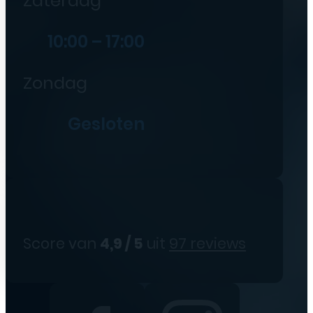
Zaterdag
10:00 – 17:00
Zondag
Gesloten
Score van
4,9 / 5
uit
97 reviews