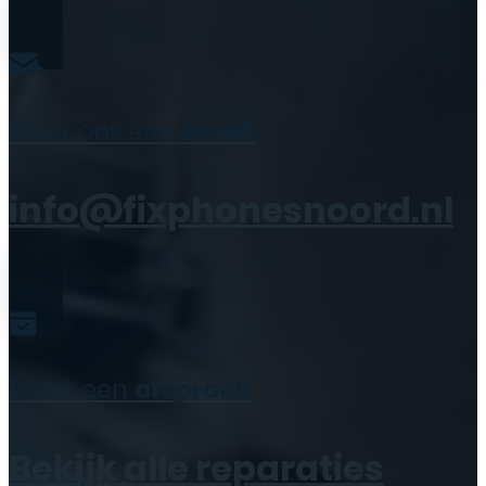
Stuur ons een
email
info@fixphonesnoord.nl
Maak een
afspraak
Bekijk alle reparaties