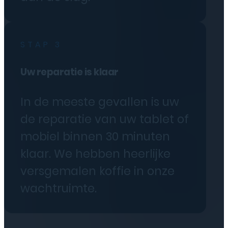
STAP 3
Uw reparatie is klaar
In de meeste gevallen is uw
de reparatie van uw tablet of
mobiel binnen 30 minuten
klaar. We hebben heerlijke
versgemalen koffie in onze
wachtruimte.