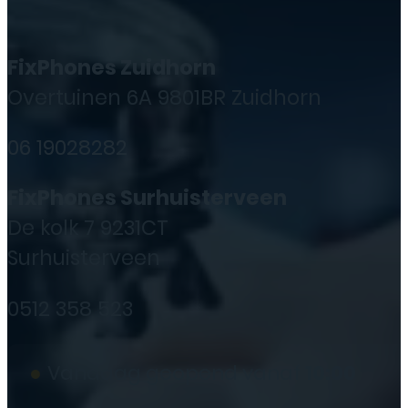
FixPhones Zuidhorn
Overtuinen 6A 9801BR Zuidhorn
06 19028282
FixPhones Surhuisterveen
De kolk 7 9231CT
Surhuisterveen
0512 358 523
●
Vandaag geopend vanaf
10:00