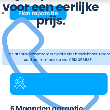
voor een eerlijke
Plan reparatie
prijs.
Ons afsprakensysteem is tijdelijk niet beschikbaar. Nee
contact met ons op via: 0512 358523'.
6
Maanden garantie