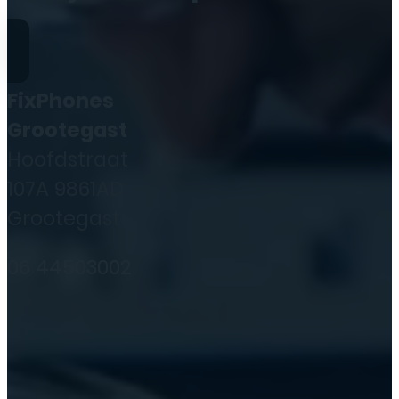
FixPhones
Grootegast
Hoofdstraat
107A 9861AD
Grootegast
06 44503002