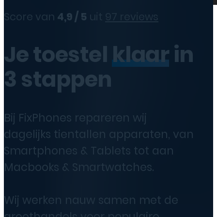
Score van
4,9 / 5
uit
97 reviews
Je toestel
klaar
in
3 stappen
Bij FixPhones repareren wij
dagelijks tientallen apparaten, van
Smartphones & Tablets tot aan
Macbooks & Smartwatches.
Wij werken nauw samen met de
groothandels voor populaire