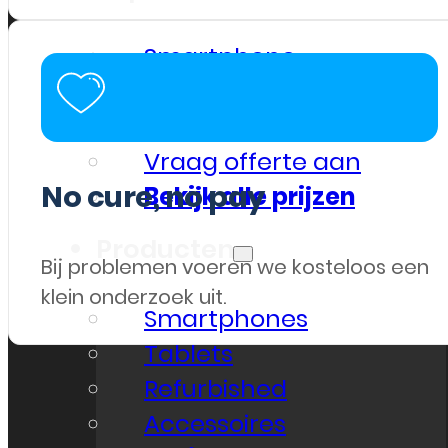
Smartphone
Tablet
Overig
Vraag offerte aan
No cure, no pay
Bekijk alle prijzen
Producten
Bij problemen voeren we kosteloos een
klein onderzoek uit.
Smartphones
Tablets
Refurbished
Accessoires