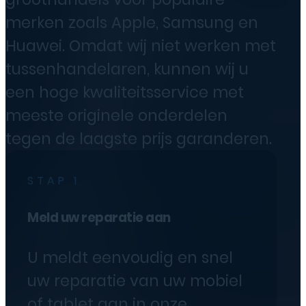
merken zoals Apple, Samsung en
Huawei. Omdat wij niet werken met
tussenhandelaren, kunnen wij u
een hoge kwaliteitsservice met
meeste originele onderdelen
tegen de laagste prijs garanderen.
STAP 1
Meld uw reparatie aan
U meldt eenvoudig en snel
uw reparatie van uw mobiel
of tablet aan in onze