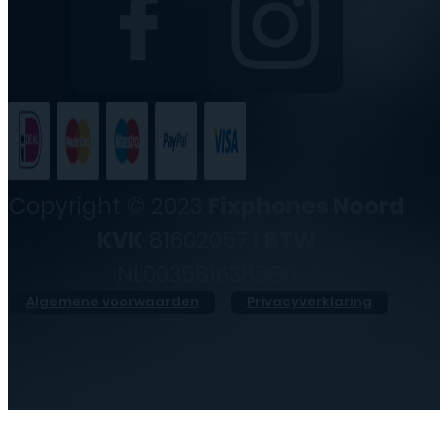
Copyright © 2023
Fixphones Noord
KVK
81602057 |
BTW
NL003581638B80
Algemene voorwaarden
Privacyverklaring
●
Vandaag geopend vanaf
10:00