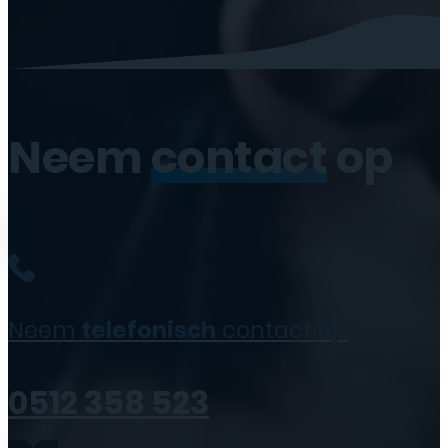
Neem
contact
op
Neem
telefonisch
contact op
0512 358 523