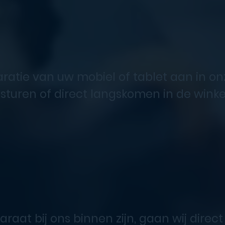
ratie van uw mobiel of tablet aan in o
turen of direct langskomen in de winke
aat bij ons binnen zijn, gaan wij direct