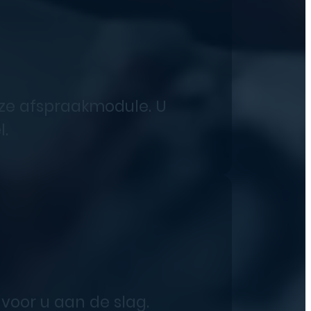
nze afspraakmodule. U
l.
 voor u aan de slag.