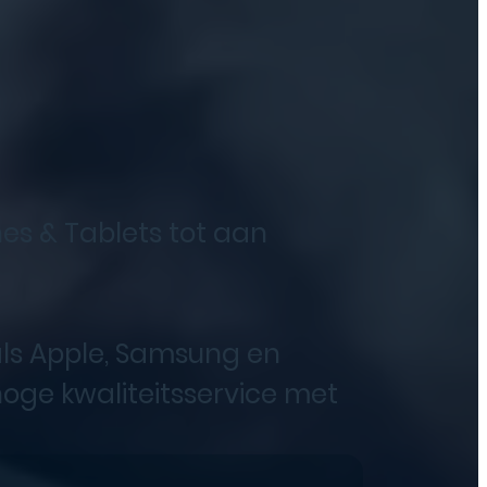
nes & Tablets tot aan
ls Apple, Samsung en
oge kwaliteitsservice met