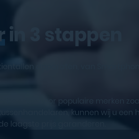
r
in 3 stappen
s tientallen apparaten, van Smartpho
thandels voor populaire merken zoa
tussenhandelaren, kunnen wij u een h
de laagste prijs garanderen.