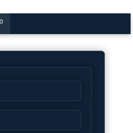
30
erd