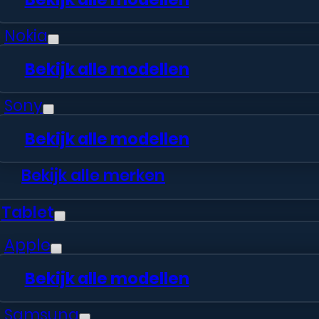
Met een garantie van 6 maanden
ben je beschermd tegen gebreken.
Nokia
Bekijk alle modellen
Sony
Bekijk alle modellen
Bekijk alle merken
Originele onderdelen
Tablet
Bij FixPhones hebben we zowel origi
Apple
Bekijk alle modellen
Samsung