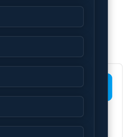
js.
via: 0512 358523'.