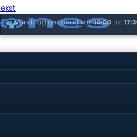
ekst
●
Vandaag geopend van
10:00
tot
17:
REPARATIES
udig
gerepare