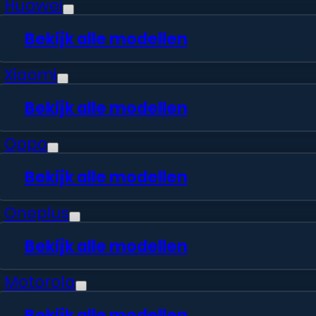
voor e
Huawei
Bekijk alle modellen
Xiaomi
Bekijk alle modellen
Ons afsprakensyst
Oppo
Bekijk alle modellen
Oneplus
Bekijk alle modellen
6
Maanden garantie
Motorola
Bekijk alle modellen