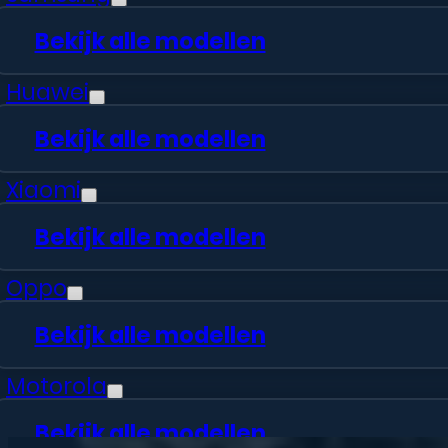
Bekijk alle modellen
Huawei
No cure, no pay
Bekijk alle modellen
Xiaomi
Bij problemen voeren we kosteloos ee
Bekijk alle modellen
Oppo
Bekijk alle modellen
Motorola
Bekijk alle modellen