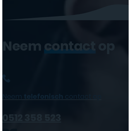
Neem
contact
op
Neem
telefonisch
contact op
0512 358 523