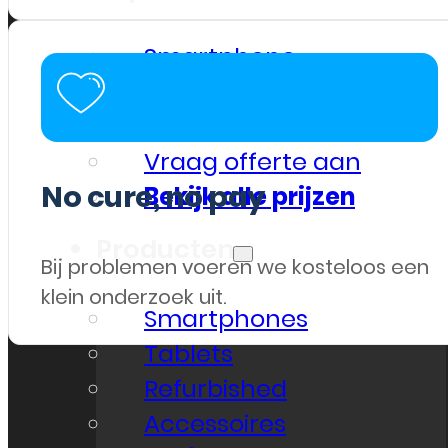
Smartphone
Tablet
Overig
Vraag offerte aan
No cure, no pay
Bekijk alle prijzen
Producten
Bij problemen voeren we kosteloos een
klein onderzoek uit.
Smartphones
Tablets
Refurbished
Accessoires