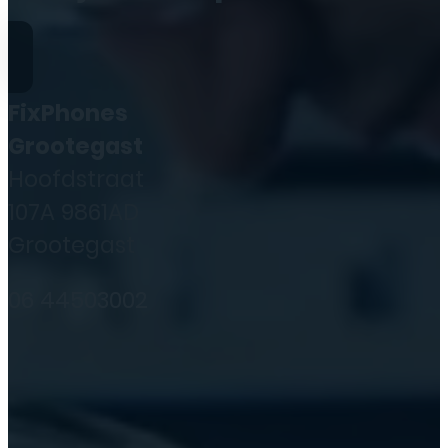
FixPhones
Grootegast
Hoofdstraat
107A 9861AD
Grootegast
06 44503002