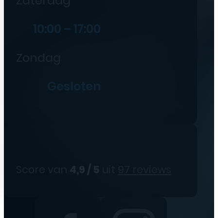
Zaterdag
10:00 – 17:00
Zondag
Gesloten
Score van
4,9 / 5
uit
97 reviews