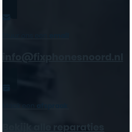
Stuur ons een
email
info@fixphonesnoord.nl
Maak een
afspraak
Bekijk alle reparaties