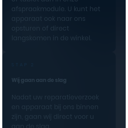
afspraakmodule. U kunt het
apparaat ook naar ons
opsturen of direct
langskomen in de winkel.
STAP 2
Wij gaan aan de slag
Nadat uw reparatieverzoek
en apparaat bij ons binnen
zijn, gaan wij direct voor u
aan de slag.