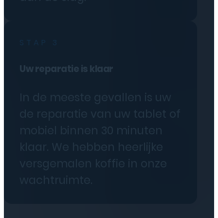
STAP 3
Uw reparatie is klaar
In de meeste gevallen is uw
de reparatie van uw tablet of
mobiel binnen 30 minuten
klaar. We hebben heerlijke
versgemalen koffie in onze
wachtruimte.