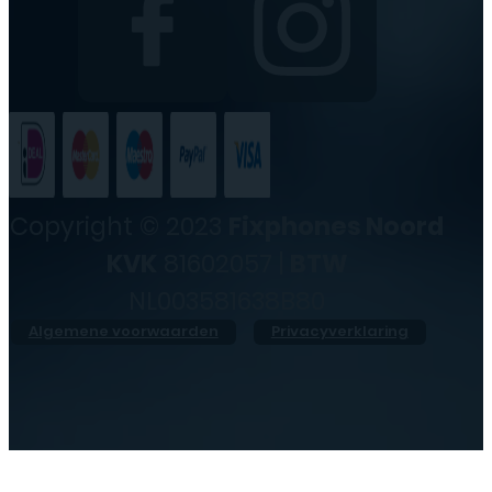
Copyright © 2023
Fixphones Noord
KVK
81602057 |
BTW
NL003581638B80
Algemene voorwaarden
Privacyverklaring
●
Dinsdag geopend vanaf
10:00