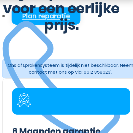
voor een eerlijke
Plan reparatie
prijs.
Ons afsprakensysteem is tijdelijk niet beschikbaar. Nee
contact met ons op via: 0512 358523'.
6
Maanden garantie