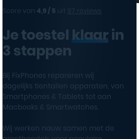
Score van
4,9 / 5
uit
97 reviews
Je toestel
klaar
in
3 stappen
Bij FixPhones repareren wij
dagelijks tientallen apparaten, van
Smartphones & Tablets tot aan
Macbooks & Smartwatches.
Wij werken nauw samen met de
groothandels voor populaire