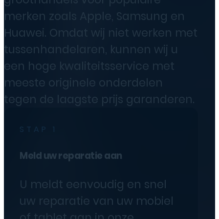
merken zoals Apple, Samsung en
Huawei. Omdat wij niet werken met
tussenhandelaren, kunnen wij u
een hoge kwaliteitsservice met
meeste originele onderdelen
tegen de laagste prijs garanderen.
STAP 1
Meld uw reparatie aan
U meldt eenvoudig en snel
uw reparatie van uw mobiel
of tablet aan in onze