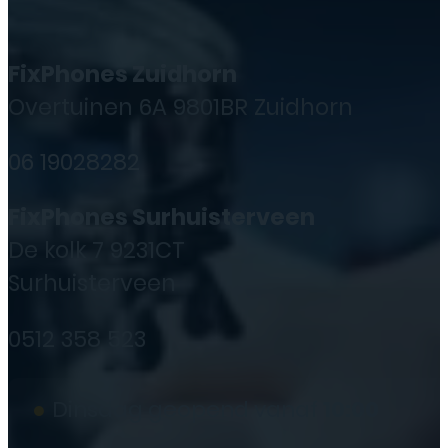
FixPhones Zuidhorn
Overtuinen 6A 9801BR Zuidhorn
06 19028282
FixPhones Surhuisterveen
De kolk 7 9231CT
Surhuisterveen
0512 358 523
●
Dinsdag geopend vanaf
10:00