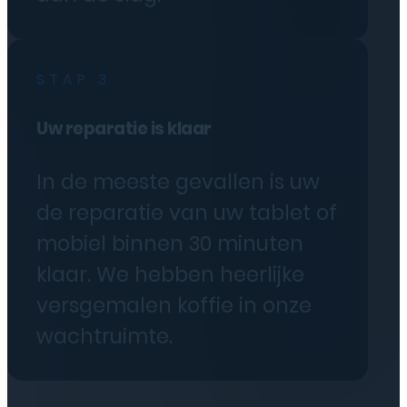
STAP 3
Uw reparatie is klaar
In de meeste gevallen is uw
de reparatie van uw tablet of
mobiel binnen 30 minuten
klaar. We hebben heerlijke
versgemalen koffie in onze
wachtruimte.