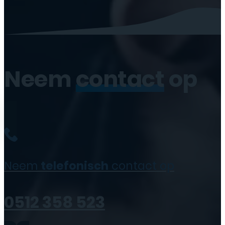
Neem
contact
op
Neem
telefonisch
contact op
0512 358 523