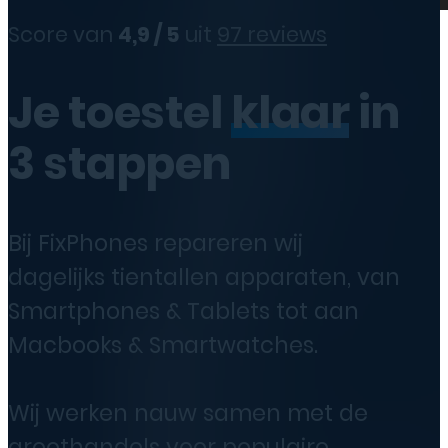
Score van
4,9 / 5
uit
97 reviews
Je toestel
klaar
in
3 stappen
Bij FixPhones repareren wij
dagelijks tientallen apparaten, van
Smartphones & Tablets tot aan
Macbooks & Smartwatches.
Wij werken nauw samen met de
groothandels voor populaire