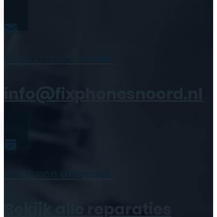
Stuur ons een
email
info@fixphonesnoord.nl
Maak een
afspraak
Bekijk alle reparaties