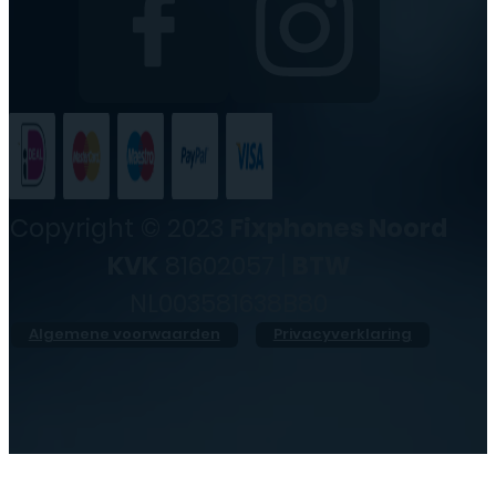
Copyright © 2023
Fixphones Noord
KVK
81602057 |
BTW
NL003581638B80
Algemene voorwaarden
Privacyverklaring
●
Morgen geopend vanaf
10:00