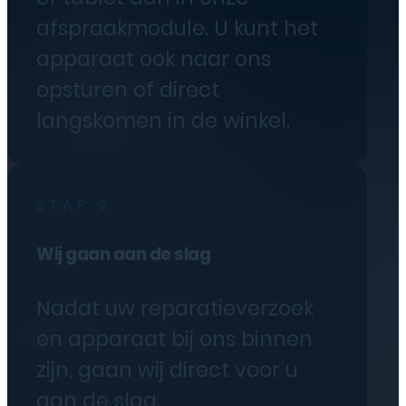
afspraakmodule. U kunt het
apparaat ook naar ons
opsturen of direct
langskomen in de winkel.
STAP 2
Wij gaan aan de slag
Nadat uw reparatieverzoek
en apparaat bij ons binnen
zijn, gaan wij direct voor u
aan de slag.