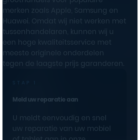
merken zoals Apple, Samsung en
Huawei. Omdat wij niet werken met
tussenhandelaren, kunnen wij u
een hoge kwaliteitsservice met
meeste originele onderdelen
tegen de laagste prijs garanderen.
STAP 1
Meld uw reparatie aan
U meldt eenvoudig en snel
uw reparatie van uw mobiel
of tablet aan in onze