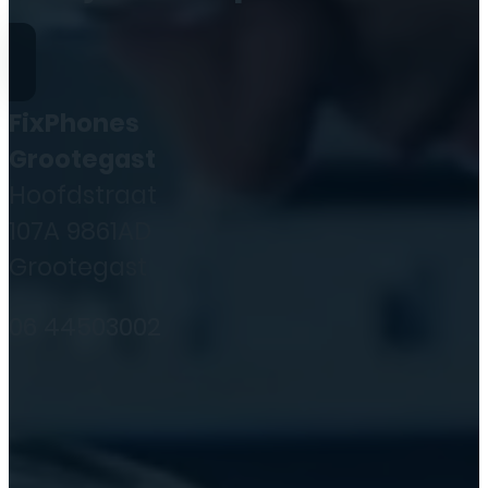
FixPhones
Grootegast
Hoofdstraat
107A 9861AD
Grootegast
06 44503002