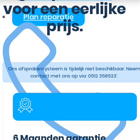
voor een eerlijke
Plan reparatie
prijs.
Ons afsprakensysteem is tijdelijk niet beschikbaar. Nee
contact met ons op via: 0512 358523'.
6
Maanden garantie