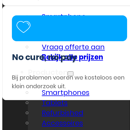
Smartphone
Tablet
Overig
Vraag offerte aan
No cure, no pay
Bekijk alle prijzen
Producten
Bij problemen voeren we kosteloos een
klein onderzoek uit.
Smartphones
Tablets
Refurbished
Accessoires