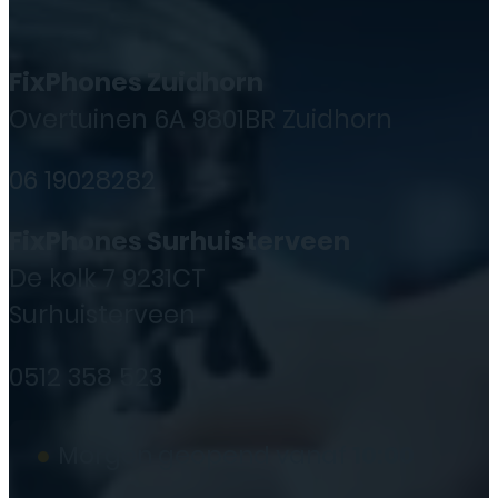
FixPhones Zuidhorn
Overtuinen 6A 9801BR Zuidhorn
06 19028282
FixPhones Surhuisterveen
De kolk 7 9231CT
Surhuisterveen
0512 358 523
●
Morgen geopend vanaf
10:00