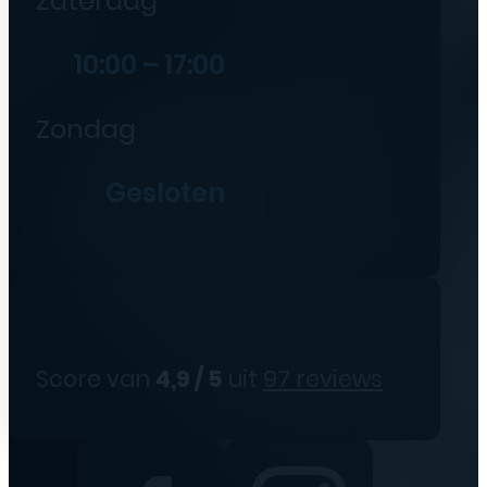
Zaterdag
10:00 – 17:00
Zondag
Gesloten
Score van
4,9 / 5
uit
97 reviews