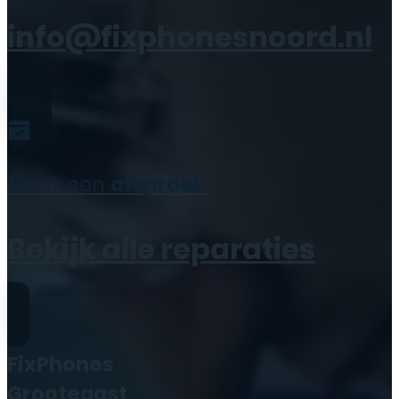
info@fixphonesnoord.nl
Maak een
afspraak
Bekijk alle reparaties
FixPhones
Grootegast