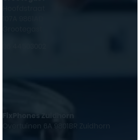
Hoofdstraat
107A 9861AD
Grootegast
06 44503002
FixPhones Zuidhorn
Overtuinen 6A 9801BR Zuidhorn