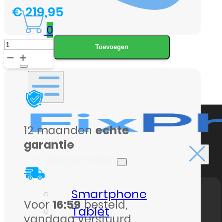
€
219,95
0
Samsung
Toevoegen
Galaxy
A16
5G
128GB
aantal
12 maanden
echte
garantie
Reparaties
Smartphone
Voor
16:59
besteld,
Tablet
vandaag verstuurd