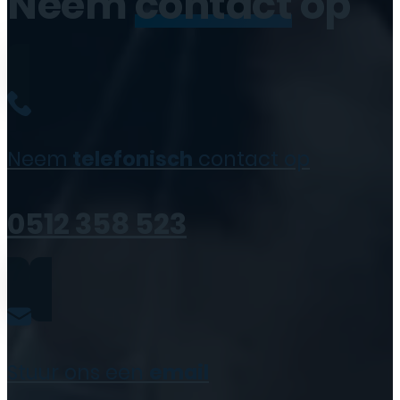
Neem
contact
op
Neem
telefonisch
contact op
0512 358 523
Stuur ons een
email