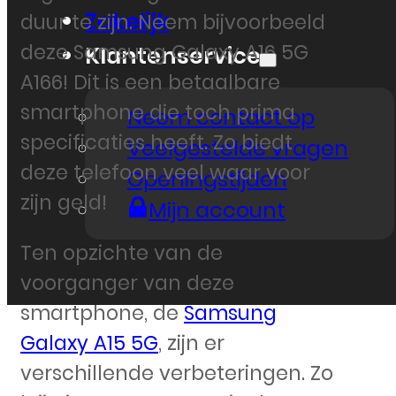
Zakelijk
duur te zijn. Neem bijvoorbeeld
deze Samsung Galaxy A16 5G
Klantenservice
A166! Dit is een betaalbare
smartphone die toch prima
Neem contact op
specificaties heeft. Zo biedt
Veelgestelde vragen
deze telefoon veel waar voor
Openingstijden
zijn geld!
Mijn account
Ten opzichte van de
voorganger van deze
smartphone, de
Samsung
Galaxy A15 5G
, zijn er
verschillende verbeteringen. Zo