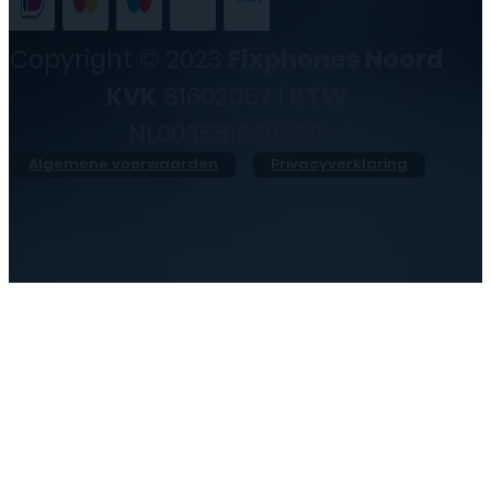
Copyright © 2023
Fixphones Noord
KVK
81602057 |
BTW
NL003581638B80
Algemene voorwaarden
Privacyverklaring
●
Morgen geopend vanaf
10:00