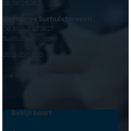
06 19028282
FixPhones Surhuisterveen
De kolk 7 9231CT
Surhuisterveen
0512 358 523
●
Morgen geopend vanaf
10:00
Bekijk kaart