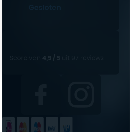
Gesloten
Score van
4,9 / 5
uit
97 reviews