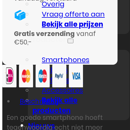
Overig
Vraag offerte aan
Bekijk alle prijzen
Gratis verzending
vanaf
Producten
€50,-
Smartphones
Tablets
Refurbished
Accessoires
Bekijk alle
Beschrijving
producten
Een goede smartphone hoeft
Nieuws
tegenwoordig echt niet meer