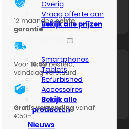
Overig
USB-
Vraag offerte aan
C
12 maanden
echte
Bekijk alle prijzen
Kabel
garantie
1.5
Producten
Meter
Zwart
Smartphones
Voor
16:59
besteld,
aantal
Tablets
vandaag verstuurd
Refurbished
Accessoires
Bekijk alle
Gratis verzending
vanaf
producten
€50,-
Nieuws