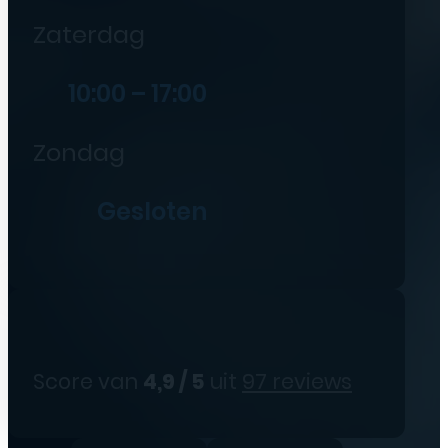
Zaterdag
10:00 – 17:00
Zondag
Gesloten
Score van
4,9 / 5
uit
97 reviews