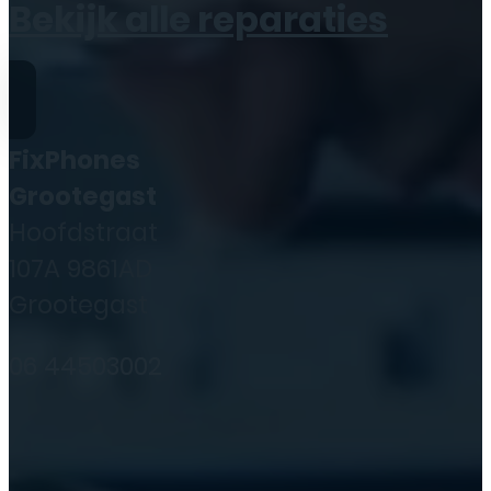
Bekijk alle reparaties
FixPhones
Grootegast
Hoofdstraat
107A 9861AD
Grootegast
06 44503002