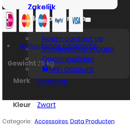
Zakelijk
Klantenservice
Neem contact op
Aanvullende informatie
Veelgestelde vragen
Openingstijden
Gewicht
25 kg
Mijn account
Merk
Samsung
Kleur
Zwart
Categorie:
Accessoires
,
Data Producten