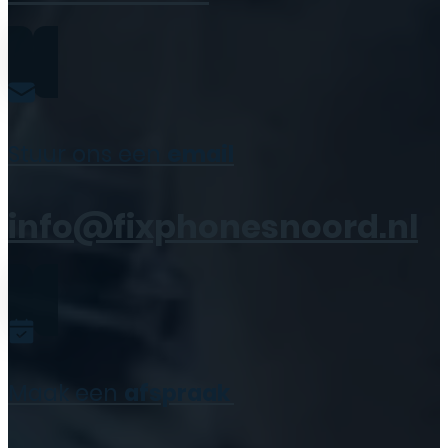
Stuur ons een
email
info@fixphonesnoord.nl
Maak een
afspraak