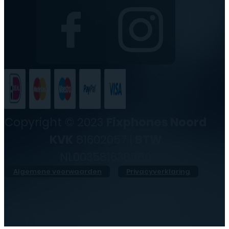
Copyright © 2023
Fixphones Noord
KVK
81602057 |
BTW
NL003581638B80
Algemene voorwaarden
Privacyverklaring
●
Vandaag geopend vanaf
10:00