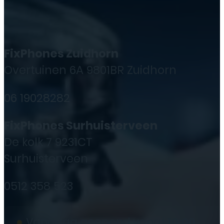
FixPhones Zuidhorn
Overtuinen 6A 9801BR Zuidhorn
06 19028282
FixPhones Surhuisterveen
De kolk 7 9231CT
Surhuisterveen
0512 358 523
●
Vandaag geopend vanaf
10:00