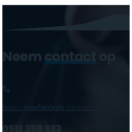
Neem
contact
op
Neem
telefonisch
contact op
0512 358 523