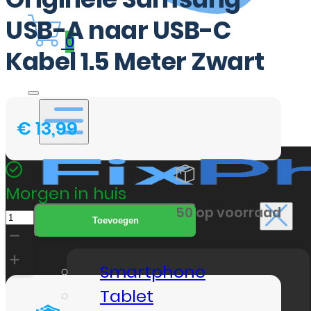
USB-A naar USB-C
0
Kabel 1.5 Meter Zwart
€
13,99
Morgen in huis
Originele
50 op voorraad
Reparaties
Toevoegen
Samsung
USB-
Smartphone
A
Tablet
naar