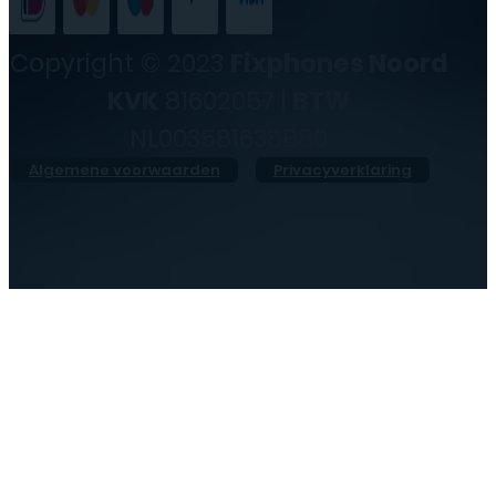
Copyright © 2023
Fixphones Noord
KVK
81602057 |
BTW
NL003581638B80
Algemene voorwaarden
Privacyverklaring
●
Vandaag geopend vanaf
10:00