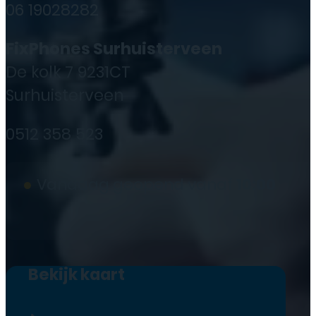
06 19028282
FixPhones Surhuisterveen
De kolk 7 9231CT
Surhuisterveen
0512 358 523
●
Vandaag geopend vanaf
10:00
Bekijk kaart