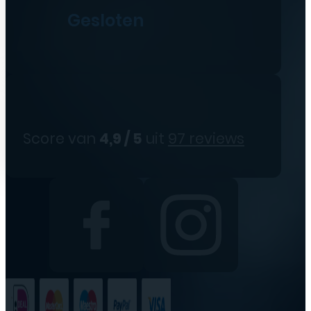
Gesloten
Score van
4,9 / 5
uit
97 reviews