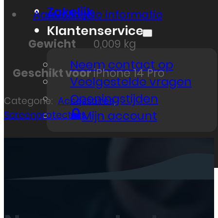
Zakelijk
Aanvullende informatie
Klantenservice
Gewicht
0,009 kg
Neem contact op
Geschikt voor
iPhone 14 Pro
Veelgestelde vragen
Openingstijden
Categorie:
Accessoires
,
Mijn account
Screenprotectors