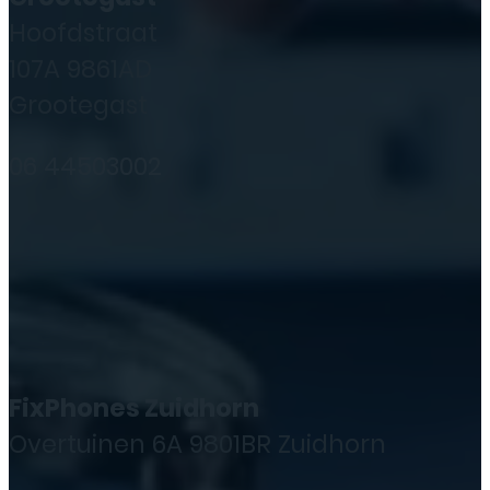
Hoofdstraat
107A 9861AD
Grootegast
06 44503002
FixPhones Zuidhorn
Overtuinen 6A 9801BR Zuidhorn