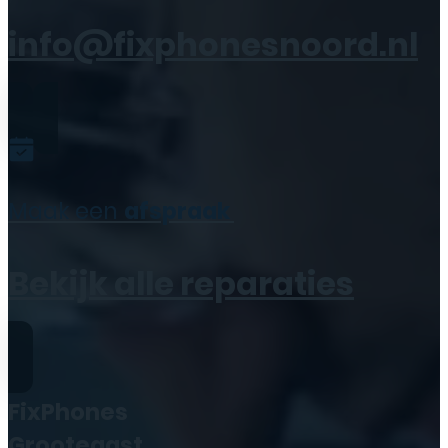
info@fixphonesnoord.nl
Maak een
afspraak
Bekijk alle reparaties
FixPhones
Grootegast