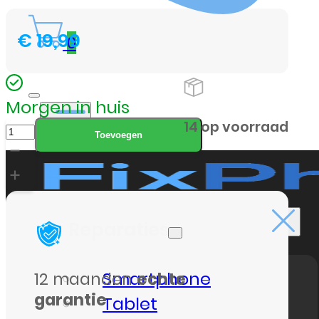
€
19,99
0
Morgen in huis
iPh
14 op voorraad
Toevoegen
14
Pro
Bescherm
Glas
Reparaties
Premium
Screenprotector
Smartphone
12 maanden
echte
aantal
garantie
Tablet