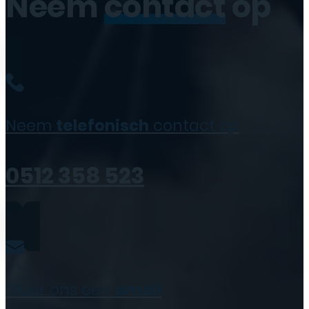
Neem
contact
op
Neem
telefonisch
contact op
0512 358 523
Stuur ons een
email