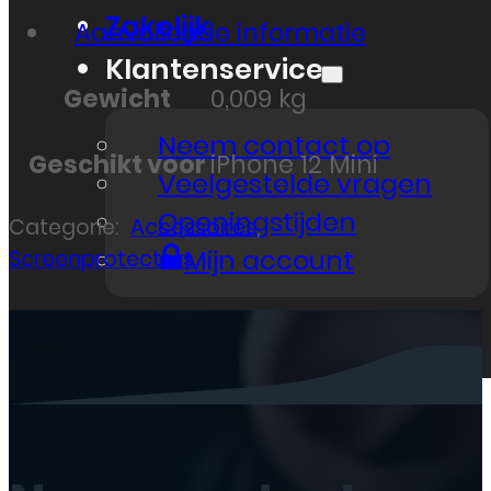
Zakelijk
Aanvullende informatie
Klantenservice
Gewicht
0,009 kg
Neem contact op
Geschikt voor
iPhone 12 Mini
Veelgestelde vragen
Openingstijden
Categorie:
Accessoires
,
Mijn account
Screenprotectors