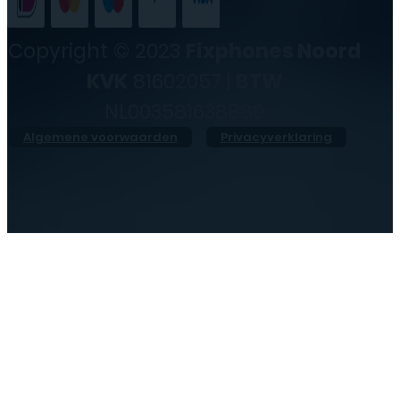
Copyright © 2023
Fixphones Noord
KVK
81602057 |
BTW
NL003581638B80
Algemene voorwaarden
Privacyverklaring
●
Morgen geopend vanaf
10:00