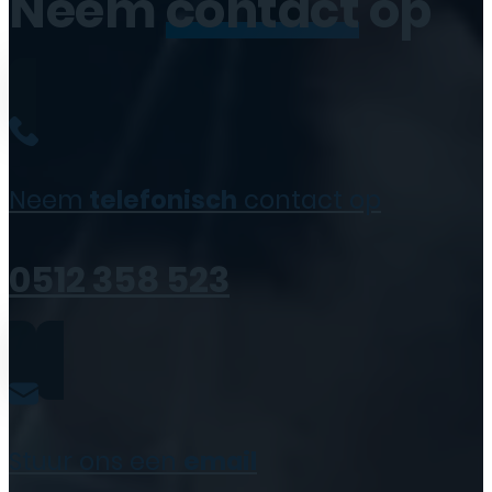
Neem
contact
op
Neem
telefonisch
contact op
0512 358 523
Stuur ons een
email