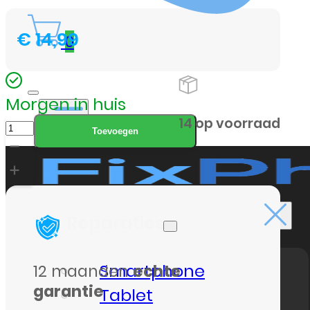
€
14,99
0
Morgen in huis
iPh
14 op voorraad
Toevoegen
12
Mini
Bescherm
Glas
Reparaties
Premium
Screenprotector
Smartphone
12 maanden
echte
aantal
garantie
Tablet