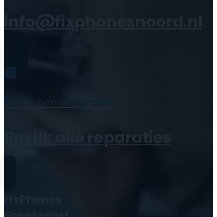
info@fixphonesnoord.nl
Maak een
afspraak
Bekijk alle reparaties
FixPhones
Grootegast