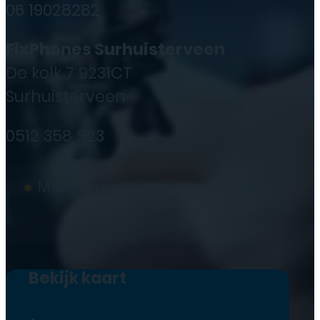
06 19028282
FixPhones Surhuisterveen
De kolk 7 9231CT
Surhuisterveen
0512 358 523
●
Morgen geopend vanaf
10:00
Bekijk kaart