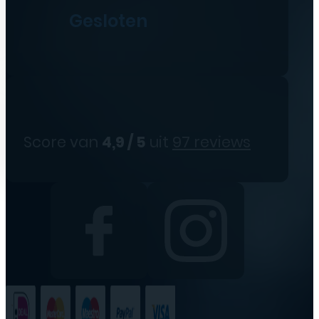
Gesloten
Score van
4,9 / 5
uit
97 reviews