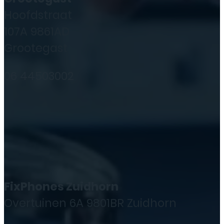
Hoofdstraat
107A 9861AD
Grootegast
06 44503002
FixPhones Zuidhorn
Overtuinen 6A 9801BR Zuidhorn