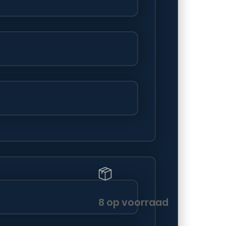
inch
enprotector
8 op voorraad