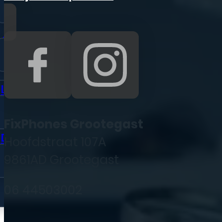
Bekijk alle modellen
Playdate
Bekijk alle modellen
Laptop
Bekijk alle modellen
FixPhones Grootegast
Desktop
Hoofdstraat 107A
9861AD Grootegast
Bekijk alle modellen
Vraag offerte aan
06 44503002