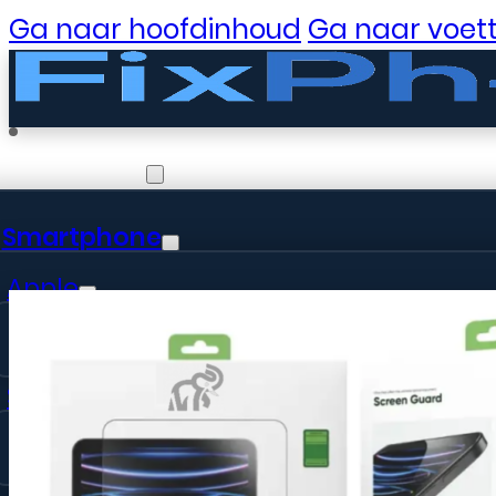
Ga naar hoofdinhoud
Ga naar voett
Reparaties
Smartphone
Apple
Home
Accessoires
Screenprotectors
iPd 
Bekijk alle modellen
Samsung
Bekijk alle modellen