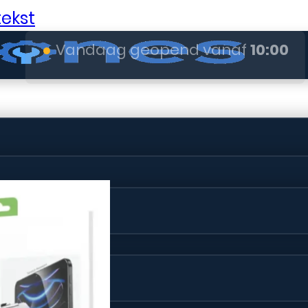
ekst
●
Vandaag geopend vanaf
10:00
5th Gen 2017 / 6th Gen 2018 – 9.7 inch Bescherm G