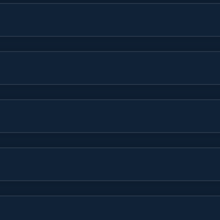
stuurd